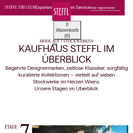
Experience Premium Service
Hier registrieren
STEFFL THE CLUB
0
Warenkorb
(0)
MODE AUF 7 STOCKWERKEN
KAUFHAUS STEFFL IM
ÜBERBLICK
Begehrte Designermarken, zeitlose Klassiker, sorgfältig
kuratierte Kollektionen – verteilt auf sieben
Stockwerke im Herzen Wiens.
Unsere Etagen im Überblick:
ETAGE