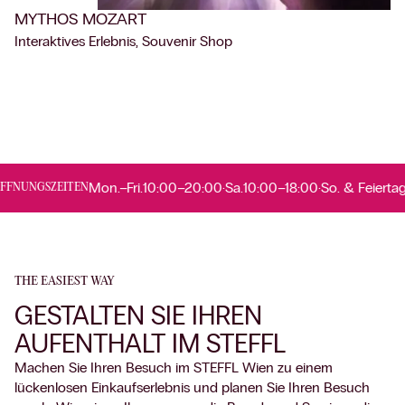
MYTHOS MOZART
Interaktives Erlebnis, Souvenir Shop
Mon.–Fri.
10:00–20:00
·
Sa.
10:00–18:00
·
So. & Feiertage
g
NUNGSZEITEN
THE EASIEST WAY
GESTALTEN SIE IHREN
AUFENTHALT IM STEFFL
Machen Sie Ihren Besuch im STEFFL Wien zu einem
lückenlosen Einkaufserlebnis und planen Sie Ihren Besuch