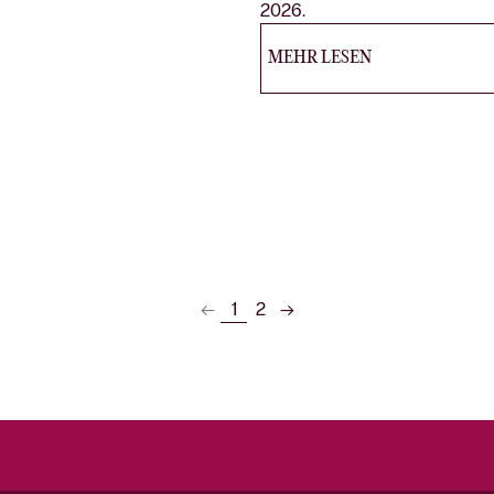
2026.
MEHR LESEN
1
2
←
→