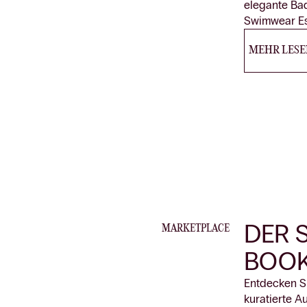
elegante Ba
Swimwear Ess
MEHR LESE
DER 
MARKETPLACE
BOOK
Entdecken S
kuratierte A