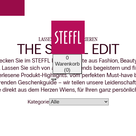
LASSEN SIE SICH INSPIRIEREN
THE STEFFL EDIT
0
ecken Sie im STEFFL Edit das Beste aus Fashion, Beaut
Warenkorb
e. Lassen Sie sich von aktuellen Trends begeistern und f
(0)
rlesene Produkt-Highlights. Vom perfekten Must-have 
erenden Geschenkguide – wir teilen unsere Leidenschaft
direkt aus dem Herzen Wiens, für Ihren ganz persönlich
Kategorie