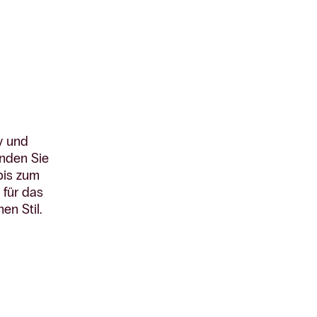
y und
inden Sie
bis zum
 für das
en Stil.