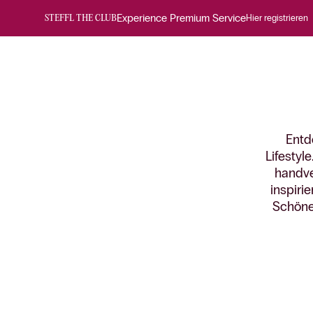
Experience Premium Service
Hier registrieren
STEFFL THE CLUB
Entd
Lifestyl
handve
inspiri
Schöne 