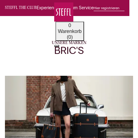
Experience Premium Service
Hier registrieren
STEFFL THE CLUB
0
Warenkorb
(0)
UNSERE MARKEN
BRIC'S