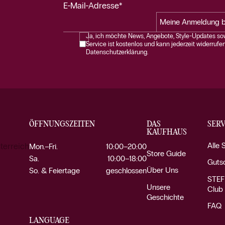
E-Mail-Adresse*
Meine Anmeldung b
Ja, ich möchte News, Angebote, Style-Updates sow
Service ist kostenlos und kann jederzeit widerrufe
Datenschutzerklärung.
ÖFFNUNGSZEITEN
DAS
SERV
KAUFHAUS
Alle 
terreich
Mon.–Fri.
10:00–20:00
Store Guide
Sa.
10:00–18:00
Guts
Über Uns
So. & Feiertage
geschlossen
STEF
Unsere
Club
Geschichte
FAQ
LANGUAGE