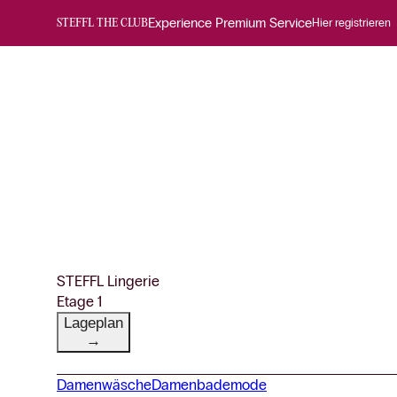
Experience Premium Service
Hier registrieren
STEFFL THE CLUB
STEFFL Lingerie
Etage 1
Lageplan
→
Damenwäsche
Damenbademode