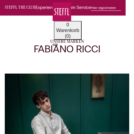
Experience Premium Service
Hier registrieren
STEFFL THE CLUB
0
Warenkorb
(0)
UNSERE MARKEN
FABIANO RICCI