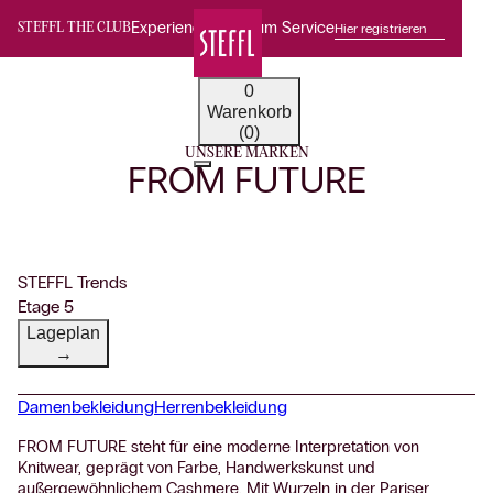
Experience Premium Service
Hier registrieren
STEFFL THE CLUB
0
Warenkorb
(0)
UNSERE MARKEN
FROM FUTURE
STEFFL Trends
Etage 5
Lageplan
→
Damenbekleidung
Herrenbekleidung
FROM FUTURE steht für eine moderne Interpretation von
Knitwear, geprägt von Farbe, Handwerkskunst und
außergewöhnlichem Cashmere. Mit Wurzeln in der Pariser