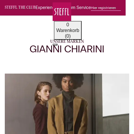
Experience Premium Service
Hier registrieren
STEFFL THE CLUB
0
Warenkorb
(0)
UNSERE MARKEN
GIANNI CHIARINI