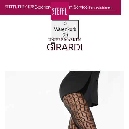
Experience Premium Service
Hier registrieren
STEFFL THE CLUB
0
Warenkorb
(0)
UNSERE MARKEN
GIRARDI