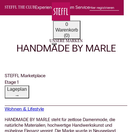
Experience Premium Service
Hier registrieren
STEFFL THE CLUB
0
Warenkorb
(0)
UNSERE MARKEN
HANDMADE BY MARLE
STEFFL Marketplace
Etage 1
Lageplan
→
Wohnen & Lifestyle
HANDMADE BY MARLE steht für zeitlose Damenmode, die
natürliche Materialien, hochwertige Handwerkskunst und
mühelose Eleganz vereint. Die Marke wurde in Neuseeland