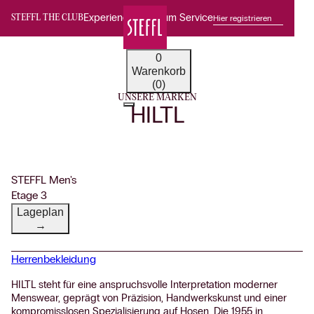
Experience Premium Service
Hier registrieren
STEFFL THE CLUB
0
Warenkorb
(0)
UNSERE MARKEN
HILTL
STEFFL Men's
Etage 3
Lageplan
→
Herrenbekleidung
HILTL steht für eine anspruchsvolle Interpretation moderner
Menswear, geprägt von Präzision, Handwerkskunst und einer
kompromisslosen Spezialisierung auf Hosen. Die 1955 in