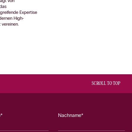
rägt von
 das
greifende Expertise
dernen High-
 vereinen.
SCROLL TO TOP
*
Nachname*