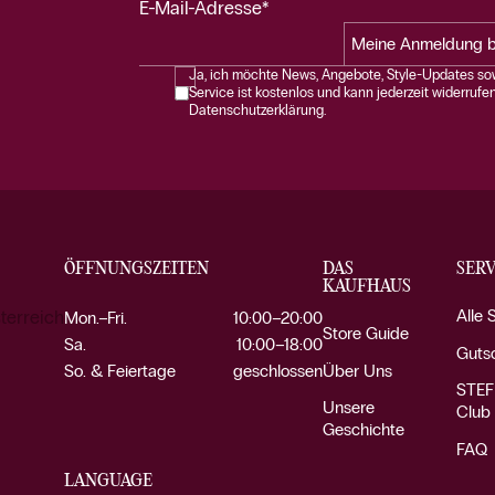
E-Mail-Adresse*
Meine Anmeldung b
Ja, ich möchte News, Angebote, Style-Updates sow
Service ist kostenlos und kann jederzeit widerrufe
Datenschutzerklärung.
ÖFFNUNGSZEITEN
DAS
SERV
KAUFHAUS
Alle 
terreich
Mon.–Fri.
10:00–20:00
Store Guide
Sa.
10:00–18:00
Guts
Über Uns
So. & Feiertage
geschlossen
STEF
Unsere
Club
Geschichte
FAQ
LANGUAGE