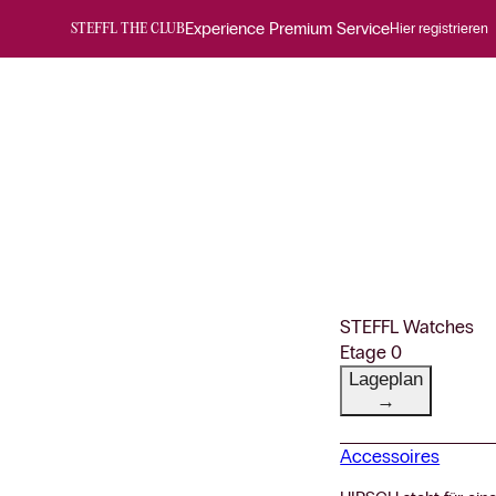
Experience Premium Service
Hier registrieren
STEFFL THE CLUB
STEFFL Watches
Etage 0
Lageplan
→
Accessoires