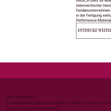
HIRSCH steht für eine
österreichischer Han
Familienunternehmen 
in der Fertigung exk
Performance-Materiali
ENTDECKE WEITE
Jetzt anmelden
Entdecken Sie exklusive Neuheiten, aktuelle Trends und in
Styles in unserem Newsletter.