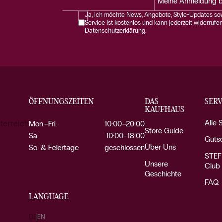
Meine Anmeldung b
Ja, ich möchte News, Angebote, Style-Updates sow
Service ist kostenlos und kann jederzeit widerrufe
Datenschutzerklärung.
ÖFFNUNGSZEITEN
DAS
SERV
KAUFHAUS
Alle 
terreich
Mon.–Fri.
10:00–20:00
Store Guide
Sa.
10:00–18:00
Guts
Über Uns
So. & Feiertage
geschlossen
STEF
Unsere
Club
Geschichte
FAQ
LANGUAGE
DE
EN