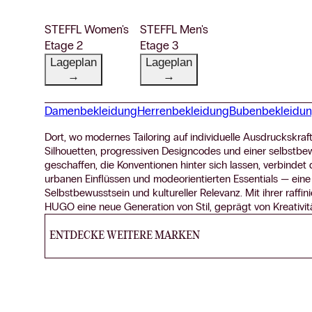
STEFFL Women's
STEFFL Men's
Etage 2
Etage 3
Lageplan
Lageplan
→
→
Damenbekleidung
Herrenbekleidung
Bubenbekleidu
Dort, wo modernes Tailoring auf individuelle Ausdruckskraf
Silhouetten, progressiven Designcodes und einer selbstbew
geschaffen, die Konventionen hinter sich lassen, verbindet
urbanen Einflüssen und modeorientierten Essentials — eine
Selbstbewusstsein und kultureller Relevanz. Mit ihrer raffin
HUGO eine neue Generation von Stil, geprägt von Kreativität
ENTDECKE WEITERE MARKEN