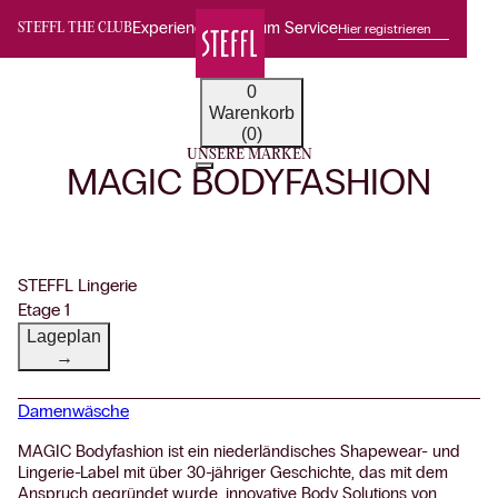
Experience Premium Service
Hier registrieren
STEFFL THE CLUB
0
Warenkorb
(0)
UNSERE MARKEN
MAGIC BODYFASHION
STEFFL Lingerie
Etage 1
Lageplan
→
Damenwäsche
MAGIC Bodyfashion ist ein niederländisches Shapewear- und
Lingerie-Label mit über 30-jähriger Geschichte, das mit dem
Anspruch gegründet wurde, innovative Body Solutions von