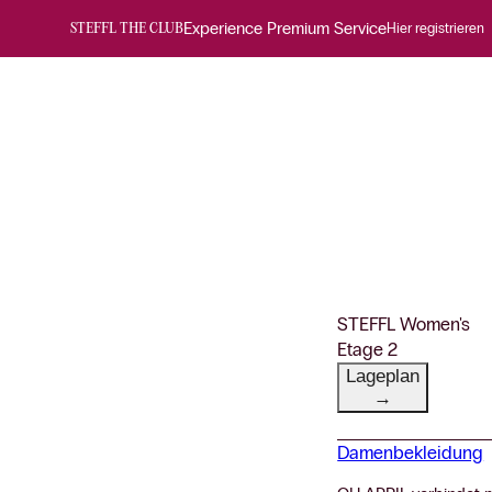
Experience Premium Service
Hier registrieren
STEFFL THE CLUB
STEFFL Women's
Etage 2
Lageplan
→
Damenbekleidung