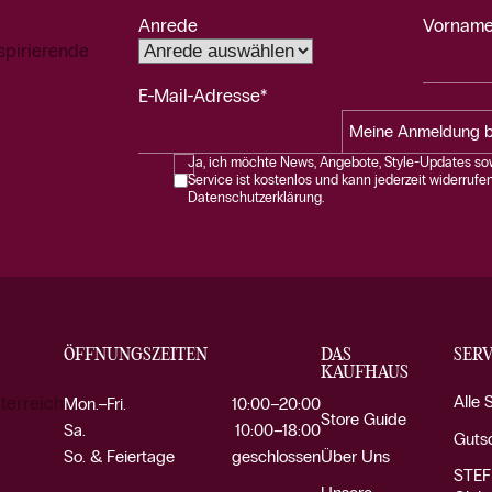
Anrede
Vorname
spirierende
E-Mail-Adresse*
Meine Anmeldung b
Ja, ich möchte News, Angebote, Style-Updates sow
Service ist kostenlos und kann jederzeit widerrufe
Datenschutzerklärung.
ÖFFNUNGSZEITEN
DAS
SERV
KAUFHAUS
Alle 
terreich
Mon.–Fri.
10:00–20:00
Store Guide
Sa.
10:00–18:00
Guts
Über Uns
So. & Feiertage
geschlossen
STEF