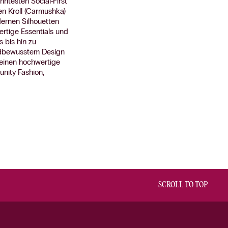
ntesten Social-First
n Kroll (Carmushka)
dernen Silhouetten
ertige Essentials und
 bis hin zu
ndbewusstem Design
reinen hochwertige
nity Fashion,
SCROLL TO TOP