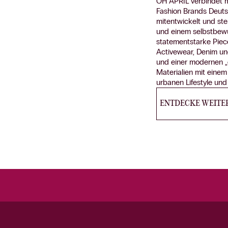
OH APRIL verbindet mo
Fashion Brands Deuts
mitentwickelt und st
und einem selbstbewus
statementstarke Piec
Activewear, Denim u
und einer modernen „e
Materialien mit eine
urbanen Lifestyle und
ENTDECKE WEITE