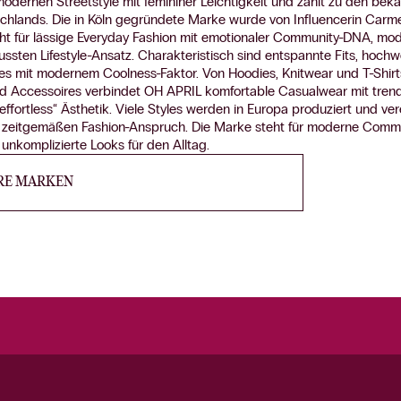
dernen Streetstyle mit femininer Leichtigkeit und zählt zu den bekan
chlands. Die in Köln gegründete Marke wurde von Influencerin Carme
eht für lässige Everyday Fashion mit emotionaler Community-DNA, mo
sten Lifestyle-Ansatz. Charakteristisch sind entspannte Fits, hochw
es mit modernem Coolness-Faktor. Von Hoodies, Knitwear und T-Shirts
nd Accessoires verbindet OH APRIL komfortable Casualwear mit tre
ffortless“ Ästhetik. Viele Styles werden in Europa produziert und ve
m zeitgemäßen Fashion-Anspruch. Die Marke steht für moderne Commu
 unkomplizierte Looks für den Alltag.
RE MARKEN