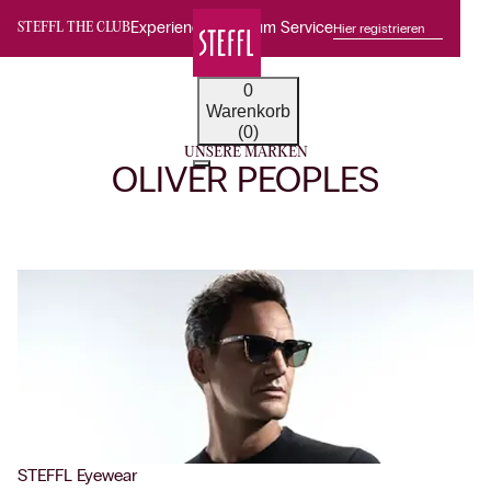
Experience Premium Service
Hier registrieren
STEFFL THE CLUB
0
Warenkorb
(0)
UNSERE MARKEN
OLIVER PEOPLES
STEFFL Eyewear