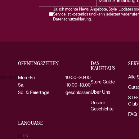
Meine Anmeldung b
Ja, ich möchte News, Angebote, Style-Updates sow
Service ist kostenlos und kann jederzeit widerrufe
Datenschutzerklärung.
ÖFFNUNGSZEITEN
DAS
SERV
KAUFHAUS
Alle 
terreich
Mon.–Fri.
10:00–20:00
Store Guide
Sa.
10:00–18:00
Guts
Über Uns
So. & Feiertage
geschlossen
STEF
Unsere
Club
Geschichte
FAQ
LANGUAGE
DE
EN