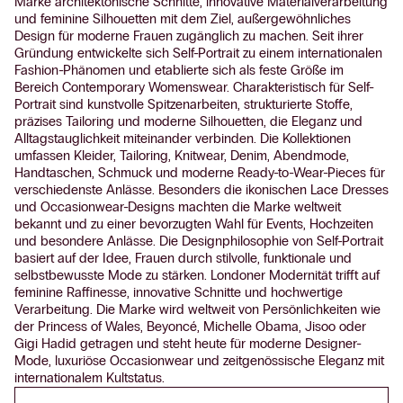
Marke architektonische Schnitte, innovative Materialverarbeitung
und feminine Silhouetten mit dem Ziel, außergewöhnliches
Design für moderne Frauen zugänglich zu machen. Seit ihrer
Gründung entwickelte sich Self-Portrait zu einem internationalen
Fashion-Phänomen und etablierte sich als feste Größe im
Bereich Contemporary Womenswear. Charakteristisch für Self-
Portrait sind kunstvolle Spitzenarbeiten, strukturierte Stoffe,
präzises Tailoring und moderne Silhouetten, die Eleganz und
Alltagstauglichkeit miteinander verbinden. Die Kollektionen
umfassen Kleider, Tailoring, Knitwear, Denim, Abendmode,
Handtaschen, Schmuck und moderne Ready-to-Wear-Pieces für
verschiedenste Anlässe. Besonders die ikonischen Lace Dresses
und Occasionwear-Designs machten die Marke weltweit
bekannt und zu einer bevorzugten Wahl für Events, Hochzeiten
und besondere Anlässe. Die Designphilosophie von Self-Portrait
basiert auf der Idee, Frauen durch stilvolle, funktionale und
selbstbewusste Mode zu stärken. Londoner Modernität trifft auf
feminine Raffinesse, innovative Schnitte und hochwertige
Verarbeitung. Die Marke wird weltweit von Persönlichkeiten wie
der Princess of Wales, Beyoncé, Michelle Obama, Jisoo oder
Gigi Hadid getragen und steht heute für moderne Designer-
Mode, luxuriöse Occasionwear und zeitgenössische Eleganz mit
internationalem Kultstatus.