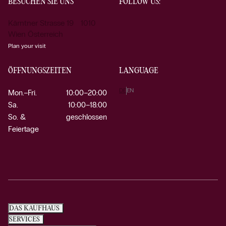
BESUCHEN SIE UNS
FOLLOW US:
Kärntner Strasse 19 1010
Wien Österreich
Plan your visit
ÖFFNUNGSZEITEN
LANGUAGE
DE
EN
Mon.–Fri.
10:00–20:00
Sa.
10:00–18:00
So. &
geschlossen
Feiertage
DAS KAUFHAUS
SERVICES