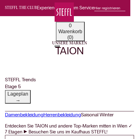
Experience Premium Service
Hier registrieren
STEFFL THE CLUB
0
Warenkorb
(0)
UNSERE MARKEN
TAION
STEFFL Trends
Etage 5
Lageplan
→
Damenbekleidung
Herrenbekleidung
Saisonal Winter
Entdecken Sie TAION und andere Top-Marken mitten in Wien ✓
7 Etagen ► Besuchen Sie uns im Kaufhaus STEFFL!