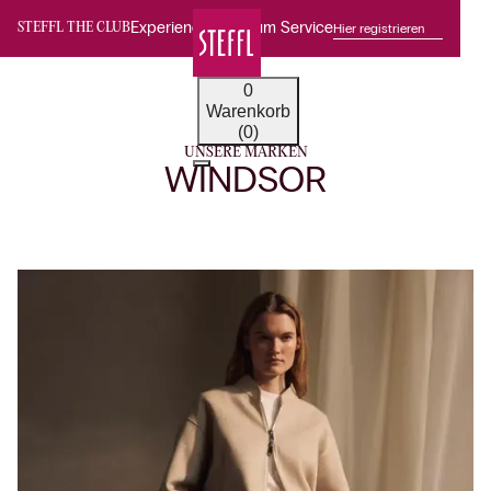
Experience Premium Service
Hier registrieren
STEFFL THE CLUB
0
Warenkorb
(0)
UNSERE MARKEN
WINDSOR