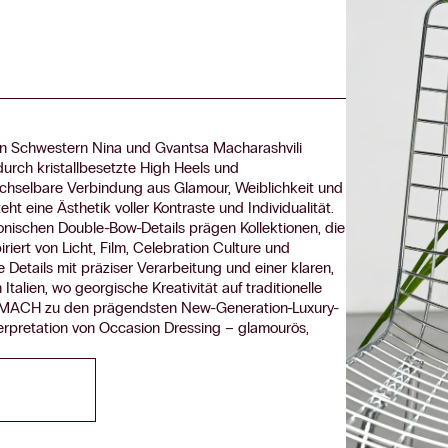
den Schwestern Nina und Gvantsa Macharashvili
urch kristallbesetzte High Heels und
chselbare Verbindung aus Glamour, Weiblichkeit und
t eine Ästhetik voller Kontraste und Individualität.
konischen Double-Bow-Details prägen Kollektionen, die
ert von Licht, Film, Celebration Culture und
tails mit präziser Verarbeitung und einer klaren,
talien, wo georgische Kreativität auf traditionelle
 & MACH zu den prägendsten New-Generation-Luxury-
erpretation von Occasion Dressing – glamourös,