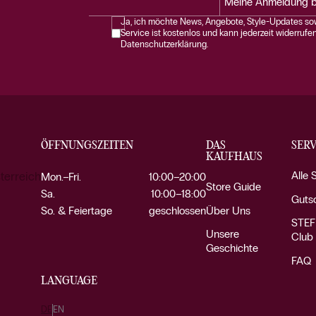
Meine Anmeldung b
Ja, ich möchte News, Angebote, Style-Updates sow
Service ist kostenlos und kann jederzeit widerrufe
Datenschutzerklärung.
ÖFFNUNGSZEITEN
DAS
SERV
KAUFHAUS
Alle 
terreich
Mon.–Fri.
10:00–20:00
Store Guide
Sa.
10:00–18:00
Guts
Über Uns
So. & Feiertage
geschlossen
STEF
Unsere
Club
Geschichte
FAQ
LANGUAGE
DE
EN