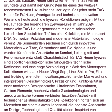
zurück, als Edouard Heuer sein Unternehmen in Saint-Imier
gründete und damit den Grundstein für eines der weltweit
renommiertesten Luxusuhrenhäuser legte. Seit jeher steht TAG
Heuer für Präzision, Avantgarde und technische Innovation –
Werte, die heute auch die Eyewear-Kollektionen prägen. Mit der
Neuauflage der legendären Eyewear-Linie im Jahr 2024
entwickelte TAG Heuer gemeinsam mit dem italienischen
Luxusbrillen-Spezialisten Thélios eine Kollektion, die Motorsport-
DNA, Schweizer Präzision und modernste Materialtechnologie
vereint. Die Sonnenbrillen zeichnen sich durch innovative
Materialien wie Titan, Carbonfaser und Bio-Nylon aus und
wurden für höchste Ansprüche an Komfort, Leichtigkeit und
Performance entwickelt. Charakteristisch für TAG Heuer Eyewear
sind sportlich-architektonische Silhouetten, technische
Raffinesse und eine enge Verbindung zur Welt des Motorsports.
Kollektionen wie Jack Heuer, Vingt-Sept, Line, Shield Pro, Flex
und Bolide greifen die Innovationsgeschichte der Marke auf und
interpretieren Geschwindigkeit, Präzision und Funktionalität in
einer modernen Designsprache. Ultraleichte Titanrahmen,
Carbon-Elemente, hochentwickelte Glastechnologien und
aerodynamische Formen verbinden luxuriöse Ästhetik mit
technischer Leistungsfähigkeit. Die Kollektionen richten sich an
Menschen mit einem aktiven Lebensstil, die höchste Ansprüche
an Design, Technologie und Qualität stellen. Inspiriert von